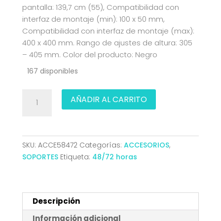
pantalla: 139,7 cm (55), Compatibilidad con
interfaz de montaje (min): 100 x 50 mm,
Compatibilidad con interfaz de montaje (max):
400 x 400 mm. Rango de ajustes de altura: 305
– 405 mm. Color del producto: Negro
167 disponibles
SOPORTE
AÑADIR AL CARRITO
MESA
ECO
GIRATORIO
PARA
SKU:
ACCE58472
Categorías:
ACCESORIOS
,
MONITOR/TV
SOPORTES
Etiqueta:
48/72 horas
40KG
DE
32-
55
Descripción
NEGRO
Información adicional