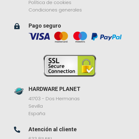
Política de cookies
Condiciones generales
Pago seguro

HARDWARE PLANET
41703 - Dos Hermanas
Sevilla
España
Atención al cliente

633 811 551