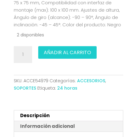
75 x 75 mm, Compatibilidad con interfaz de
montaje (max): 100 x 100 mm. Ajustes de altura,
Ángulo de giro (alcance): -90 – 90°, Ángulo de
inclinación: -45 – 45°. Color del producto: Negro
2 disponibles
SOPORTE
AÑADIR AL CARRITO
DE
MESA
MONITOR/TV
GIRA
SKU:
ACCE54979
Categorías:
ACCESORIOS
,
INCLI
SOPORTES
Etiqueta:
24 horas
2
BRAZOS
17-
32
Descripción
VERTI
Información adicional
TOOQ