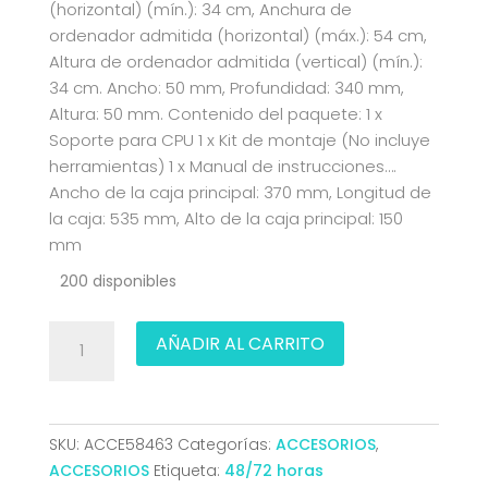
(horizontal) (mín.): 34 cm, Anchura de
ordenador admitida (horizontal) (máx.): 54 cm,
Altura de ordenador admitida (vertical) (mín.):
34 cm. Ancho: 50 mm, Profundidad: 340 mm,
Altura: 50 mm. Contenido del paquete: 1 x
Soporte para CPU 1 x Kit de montaje (No incluye
herramientas) 1 x Manual de instrucciones….
Ancho de la caja principal: 370 mm, Longitud de
la caja: 535 mm, Alto de la caja principal: 150
mm
200 disponibles
SOPORTE
AÑADIR AL CARRITO
CPU
DEBAJO
DE
ESCRITORIO
SKU:
ACCE58463
Categorías:
ACCESORIOS
,
CON
ACCESORIOS
Etiqueta:
48/72 horas