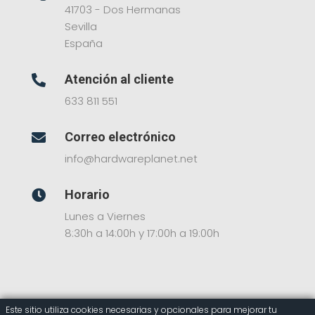
41703 - Dos Hermanas
Sevilla
España
Atención al cliente

633 811 551
Correo electrónico

info@hardwareplanet.net
Horario

Lunes a Viernes
8:30h a 14:00h y 17:00h a 19:00h
Este sitio utiliza cookies necesarias y opcionales para mejorar tu