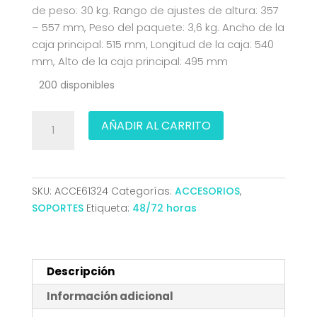
de peso: 30 kg. Rango de ajustes de altura: 357
– 557 mm, Peso del paquete: 3,6 kg. Ancho de la
caja principal: 515 mm, Longitud de la caja: 540
mm, Alto de la caja principal: 495 mm
200 disponibles
SOPORTE
AÑADIR AL CARRITO
ALTURA
PERSONALIZABLE
PARA
CPU
SKU:
ACCE61324
Categorías:
ACCESORIOS
,
POR
SOPORTES
Etiqueta:
48/72 horas
DEBAJO
DE
ESCRITORIO
AISENS
Descripción
MPC08-
Información adicional
337