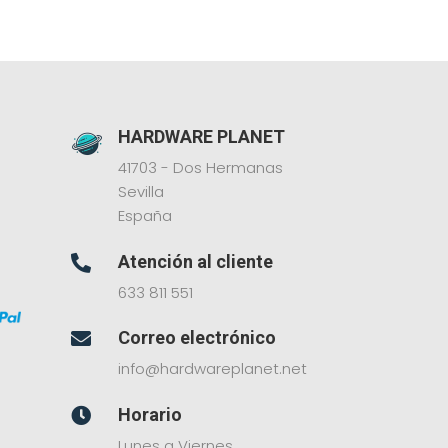
HARDWARE PLANET
41703 - Dos Hermanas
Sevilla
España
Atención al cliente

633 811 551
Correo electrónico

info@hardwareplanet.net
Horario

Lunes a Viernes