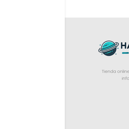
Tienda onli
inf