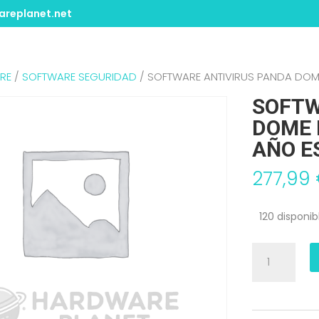
replanet.net
RE
/
SOFTWARE SEGURIDAD
/ SOFTWARE ANTIVIRUS PANDA DOME 
SOFTW
DOME 
AÑO E
277,99
120 disponib
SOFTWARE
ANTIVIRUS
PANDA
DOME
PREMIUM