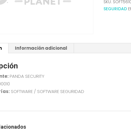
SKU:
SOFT561
10
SEGURIDAD
E
LICENCIA
3
AÑO
ESD
LNF
n
Información adicional
cantidad
pción
nte:
PANDA SECURITY
00010
ías:
SOFTWARE / SOFTWARE SEGURIDAD
lacionados