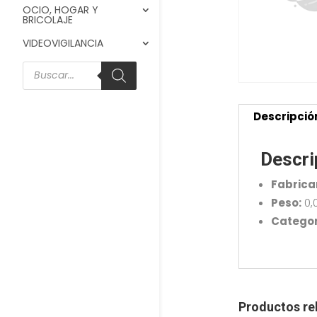
OCIO, HOGAR Y
BRICOLAJE
VIDEOVIGILANCIA
Búsqueda
de
productos
Descripció
Descri
Fabrica
Peso:
0,
Categor
Productos re