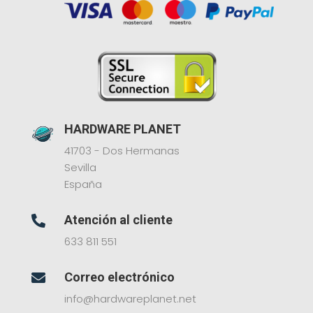
HARDWARE PLANET
41703 - Dos Hermanas
Sevilla
España
Atención al cliente

633 811 551
Correo electrónico

info@hardwareplanet.net