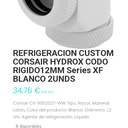
REFRIGERACION CUSTOM
CORSAIR HYDROX CODO
RIGIDO12MM Series XF
BLANCO 2UNDS
34,76
€
IVA incl.
Corsair CX-9052027-WW. Tipo: Racor, Material:
Latón, Color del producto: Blanco. Diámetro: 1,2
cm. Agente de refrigeración: Líquido
8 disponibles