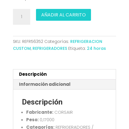
REFRIGERACION
AÑADIR AL CARRITO
CUSTOM
CORSAIR
HYDROX
CODO
SKU:
REFR56352
Categorías:
REFRIGERACION
RIGIDO12MM
CUSTOM
,
REFRIGERADORES
Etiqueta:
24 horas
Series
XF
BLANCO
2UNDS
Descripción
cantidad
Información adicional
Descripción
Fabricante:
CORSAIR
Peso:
0,17000
Categorías:
REFRIGERADORES /