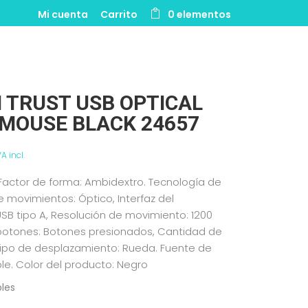
Mi cuenta
Carrito
0 elementos
7
 TRUST USB OPTICAL
 MOUSE BLACK 24657
VA incl.
 Factor de forma: Ambidextro. Tecnología de
 movimientos: Óptico, Interfaz del
 USB tipo A, Resolución de movimiento: 1200
 botones: Botones presionados, Cantidad de
Tipo de desplazamiento: Rueda. Fuente de
le. Color del producto: Negro
bles