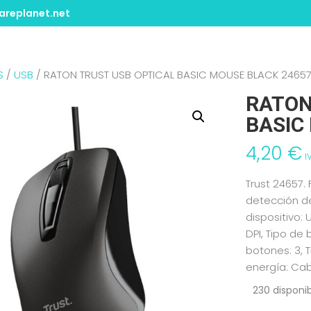
replanet.net
S
/
USB
/ RATON TRUST USB OPTICAL BASIC MOUSE BLACK 2465
RATON
BASIC
4,20
€
I
Trust 24657.
detección de
dispositivo:
DPI, Tipo de
botones: 3, 
energía: Cab
230 disponi