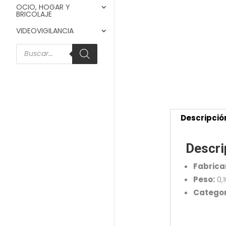
OCIO, HOGAR Y
BRICOLAJE
VIDEOVIGILANCIA
Búsqueda
de
productos
Descripció
Descri
Fabrica
Peso:
0,
Categor