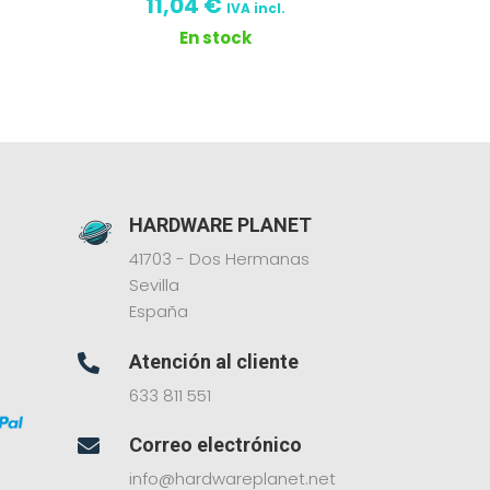
11,04
€
IVA incl.
En stock
HARDWARE PLANET
41703 - Dos Hermanas
Sevilla
España
Atención al cliente

633 811 551
Correo electrónico

info@hardwareplanet.net