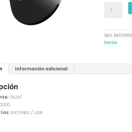
RATON
TRUST
USB
OPTICAL
BASIC
SKU:
RATO55
MOUSE
horas
BLACK
24657
cantidad
n
Información adicional
pción
nte:
TRUST
10000
ías:
RATONES / USB