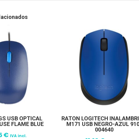
lacionados
GS USB OPTICAL
RATON LOGITECH INALAMBR
USE FLAME BLUE
M171 USB NEGRO-AZUL 910
004640
5
€
IVA incl.