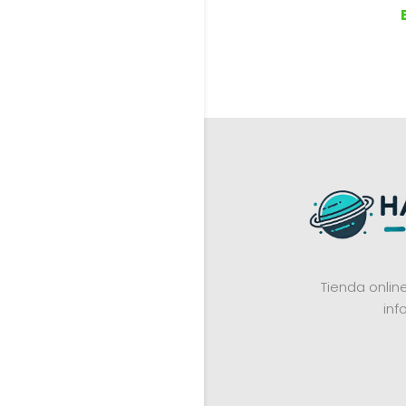
Tienda onli
inf