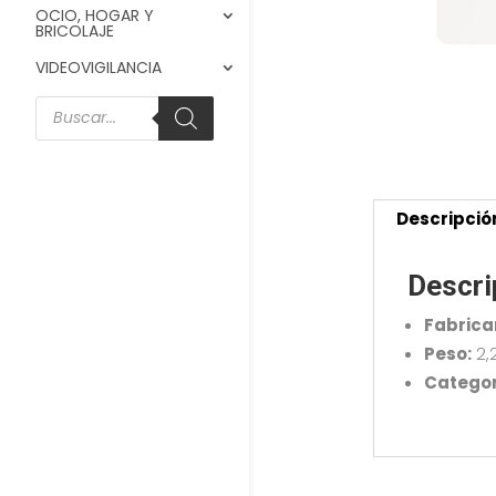
OCIO, HOGAR Y
BRICOLAJE
VIDEOVIGILANCIA
Búsqueda
de
productos
Descripció
Descri
Fabrica
Peso:
2,
Categor