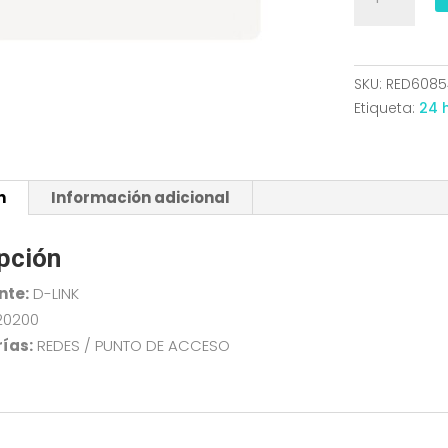
ACCESO
D-
LINK
INALAMBRIC
SKU:
RED6085
AX3000
Etiqueta:
24 
DAP-
X3060OU
DOBLE
n
Información adicional
BANDA
WIFI6/5
cantidad
pción
nte:
D-LINK
20200
ías:
REDES / PUNTO DE ACCESO