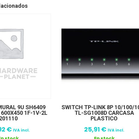
lacionados
MURAL 9U SH6409
SWITCH TP-LINK 8P 10/100/1
600X450 1F-1V-2L
TL-SG1008D CARCASA
201110
PLASTICO
92
€
25,91
€
IVA incl.
IVA incl.
En stock
En stock