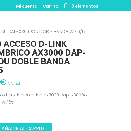
Mi cuenta
Carrito
0 elementos
000 DAP-X3060OU DOBLE BANDA WIFI6/5
 ACCESO D-LINK
MBRICO AX3000 DAP-
OU DOBLE BANDA
5
8
€
IVA incl.
o d-link inalambrico ax3000 dap-x3060ou
 wifi65
s
AÑADIR AL CARRITO