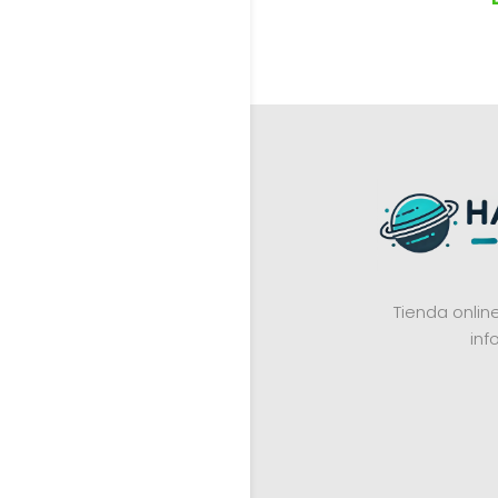
Tienda onli
inf