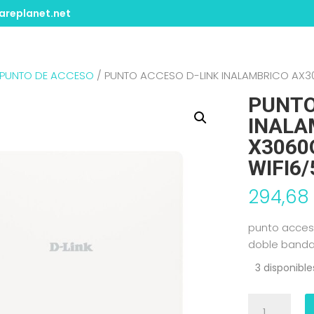
replanet.net
PUNTO DE ACCESO
/ PUNTO ACCESO D-LINK INALAMBRICO AX3
PUNTO
INALA
X3060
WIFI6/
294,6
punto acces
doble banda
3 disponible
PUNTO