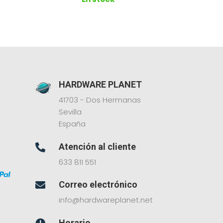
HARDWARE PLANET
41703 - Dos Hermanas
Sevilla
España
Atención al cliente

633 811 551
Correo electrónico

info@hardwareplanet.net
Horario