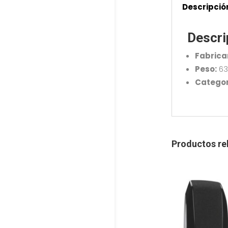
Descripció
Descri
Fabrica
Peso:
63
Categor
Productos re