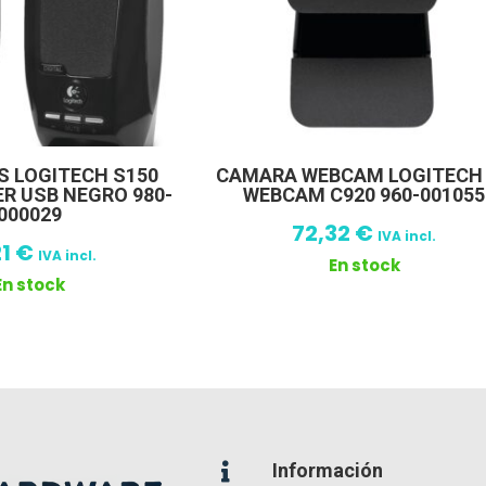
S LOGITECH S150
CAMARA WEBCAM LOGITECH
ER USB NEGRO 980-
WEBCAM C920 960-001055
000029
72,32
€
IVA incl.
21
€
IVA incl.
En stock
En stock
Información
