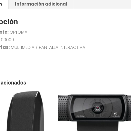
n
Información adicional
TACTIL
AND13
cantidad
pción
nte:
OPTOMA
,00000
ías:
MULTIMEDIA / PANTALLA INTERACTIVA
lacionados