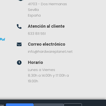
41703 - Dos Hermanas
Sevilla
España
Atención al cliente

633 811 551
Correo electrónico

info@hardwareplanet.net
Horario

Lunes a Viernes
8:30h a 14:00h y 17:00h a
19:00h
las