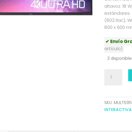
altavoz: 18 
estándares: 80
(802.11ac), W
800 x 600 
✔ Envío Gra
artículo)
3 disponible
PANTALLA
DIGITAL
INTERACTIVA
OPTOMA
86
SKU:
MULT595
4K
INTERACTIVA
UHD
3840X2160
5863RK