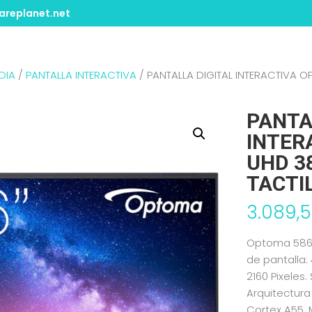
replanet.net
DIA
/
PANTALLA INTERACTIVA
/ PANTALLA DIGITAL INTERACTIVA 
PANTA
INTER
UHD 3
TACTI
3.089,
Optoma 5863R
de pantalla:
2160 Pixeles.
Arquitectura
Cortex A55, 