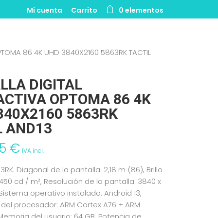
Mi cuenta
Carrito
0 elementos
OPTOMA 86 4K UHD 3840X2160 5863RK TACTIL
LLA DIGITAL
ACTIVA OPTOMA 86 4K
840X2160 5863RK
L AND13
55
€
IVA incl.
K. Diagonal de la pantalla: 2,18 m (86), Brillo
 450 cd / m², Resolución de la pantalla: 3840 x
 Sistema operativo instalado: Android 13,
 del procesador: ARM Cortex A76 + ARM
Memoria del usuario: 64 GB. Potencia de