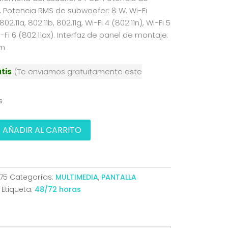
W, Potencia RMS de subwoofer: 8 W. Wi-Fi
2.11a, 802.11b, 802.11g, Wi-Fi 4 (802.11n), Wi-Fi 5
i-Fi 6 (802.11ax). Interfaz de panel de montaje:
mm
tis
(Te enviamos gratuitamente este
s
AÑADIR AL CARRITO
75
Categorías:
MULTIMEDIA
,
PANTALLA
Etiqueta:
48/72 horas