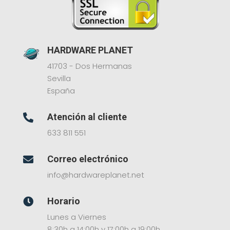
HARDWARE PLANET
41703 - Dos Hermanas
Sevilla
España
Atención al cliente

633 811 551
Correo electrónico

info@hardwareplanet.net
Horario

Lunes a Viernes
8:30h a 14:00h y 17:00h a 19:00h