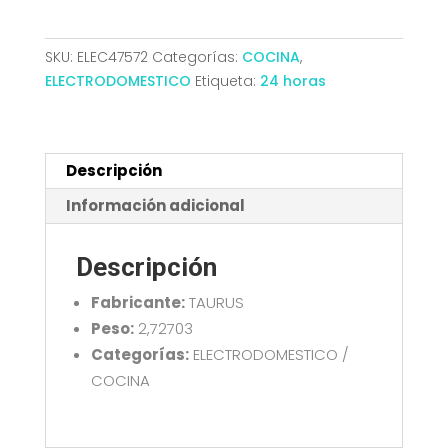
TAURUS
MY
TOAST
SKU:
ELEC47572
Categorías:
COCINA
,
II
ELECTRODOMESTICO
Etiqueta:
24 horas
LEGEND
960646000
cantidad
Descripción
Información adicional
Descripción
Fabricante:
TAURUS
Peso:
2,72703
Categorías:
ELECTRODOMESTICO /
COCINA