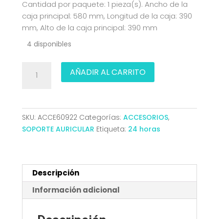
Cantidad por paquete: 1 pieza(s). Ancho de la
caja principal: 580 mm, Longitud de la caja: 390
mm, Alto de la caja principal: 390 mm
4 disponibles
ORGANIZADOR
AÑADIR AL CARRITO
DE
CABLE
EN
ESPIRAL
SKU:
ACCE60922
Categorías:
ACCESORIOS
,
25MM
SOPORTE AURICULAR
Etiqueta:
24 horas
NEGRO
10M
AISENS
A151-
Descripción
0900
Información adicional
cantidad