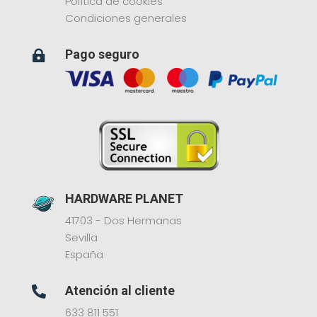
Política de cookies
Condiciones generales
Pago seguro

HARDWARE PLANET
41703 - Dos Hermanas
Sevilla
España
Atención al cliente

633 811 551