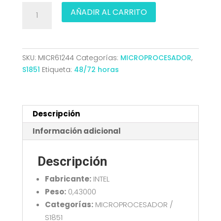
MICRO
AÑADIR AL CARRITO
INTEL
CORE
ULTRA
5
SKU:
MICR61244
Categorías:
MICROPROCESADOR
,
225
S1851
Etiqueta:
48/72 horas
3.3GHZ
S1851
20MB
BX80768225
Descripción
cantidad
Información adicional
Descripción
Fabricante:
INTEL
Peso:
0,43000
Categorías:
MICROPROCESADOR /
S1851