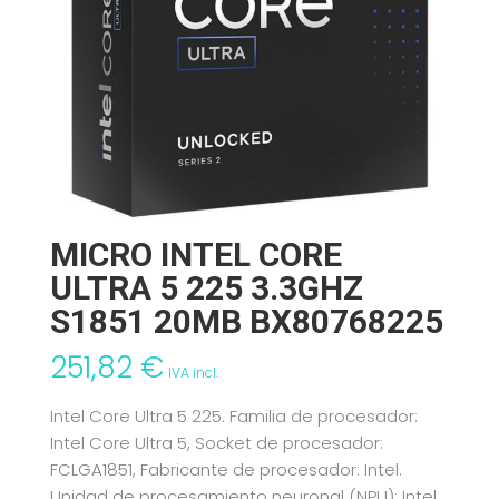
MICRO INTEL CORE
ULTRA 5 225 3.3GHZ
S1851 20MB BX80768225
251,82
€
IVA incl.
Intel Core Ultra 5 225. Familia de procesador:
Intel Core Ultra 5, Socket de procesador:
FCLGA1851, Fabricante de procesador: Intel.
Unidad de procesamiento neuronal (NPU): Intel