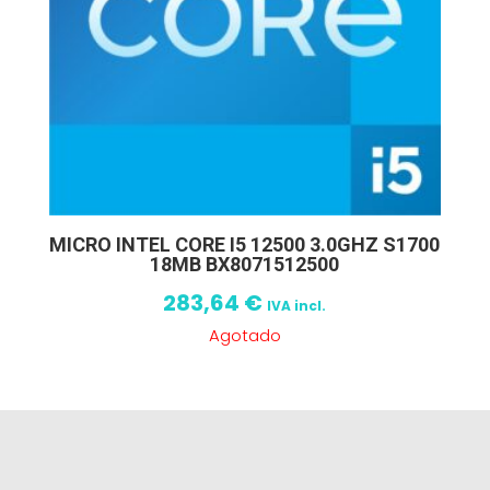
MICRO INTEL CORE I5 12500 3.0GHZ S1700
18MB BX8071512500
283,64
€
IVA incl.
Agotado