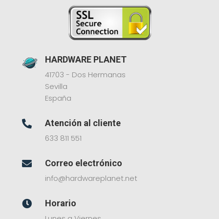
HARDWARE PLANET
41703 - Dos Hermanas
Sevilla
España
Atención al cliente

633 811 551
Correo electrónico

info@hardwareplanet.net
Horario

Lunes a Viernes