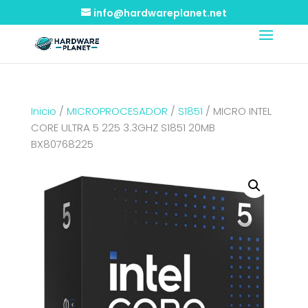
info@hardwareplanet.net
Inicio
/
MICROPROCESADOR
/
S1851
/ MICRO INTEL
CORE ULTRA 5 225 3.3GHZ S1851 20MB
BX80768225