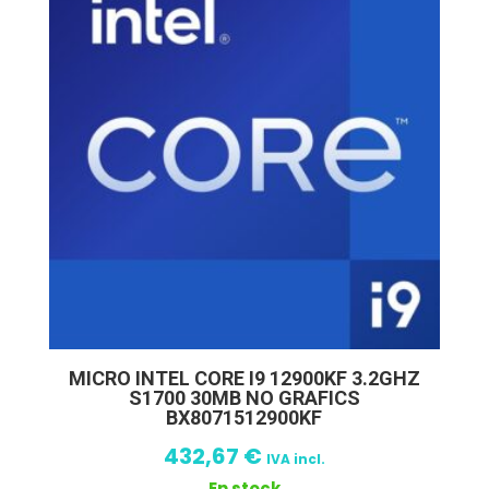
MICRO INTEL CORE I9 12900KF 3.2GHZ
S1700 30MB NO GRAFICS
BX8071512900KF
432,67
€
IVA incl.
En stock