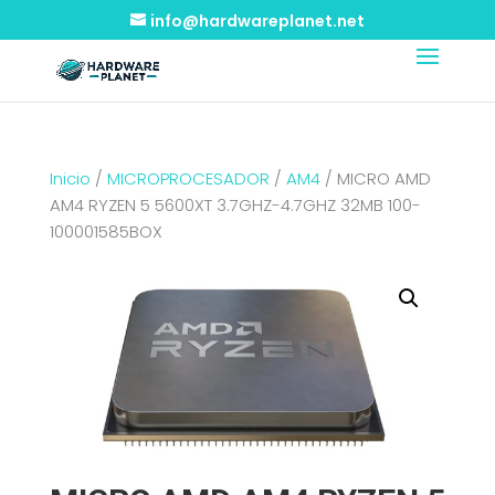
info@hardwareplanet.net
Inicio
/
MICROPROCESADOR
/
AM4
/ MICRO AMD
AM4 RYZEN 5 5600XT 3.7GHZ-4.7GHZ 32MB 100-
100001585BOX