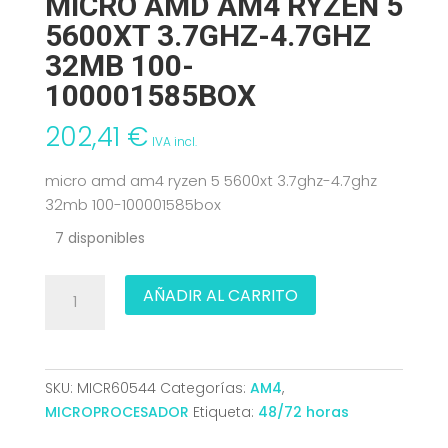
MICRO AMD AM4 RYZEN 5
5600XT 3.7GHZ-4.7GHZ
32MB 100-
100001585BOX
202,41
€
IVA incl.
micro amd am4 ryzen 5 5600xt 3.7ghz-4.7ghz
32mb 100-100001585box
7 disponibles
MICRO
AÑADIR AL CARRITO
AMD
AM4
RYZEN
5
SKU:
MICR60544
Categorías:
AM4
,
5600XT
MICROPROCESADOR
Etiqueta:
48/72 horas
3.7GHZ-