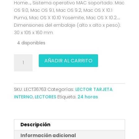
Home…, Sistema operativo MAC soportado: Mac
OS 9.0, Mac OS 9.1, Mac OS 9.2, Mac OS X 10.1
Puma, Mac OS X 10.10 Yosemite, Mac OS X 10.2….
Dimensiones del embalaje (alto x alto x peso):
30 x 105 x 160 mm
4 disponibles
LECTOR
AÑADIR AL CARRITO
TARJETA
MEMORIA
EXTERNO
TOOQ
SKU:
LECT36763
Categorías:
LECTOR TARJETA
DNIE
INTERNO
,
LECTORES
Etiqueta:
24 horas
USB
2.0
NEGRO
TQR-
Descripción
210B
Información adicional