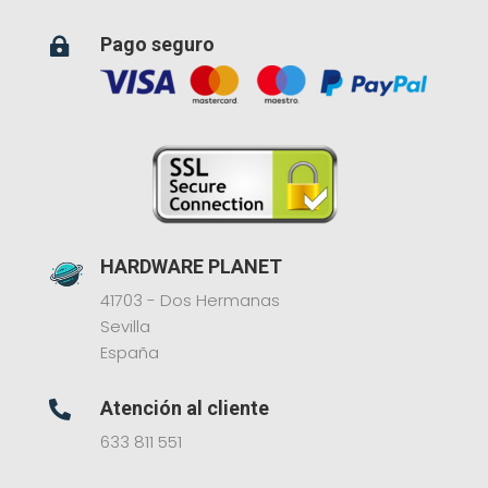
Pago seguro

HARDWARE PLANET
41703 - Dos Hermanas
Sevilla
España
Atención al cliente

633 811 551