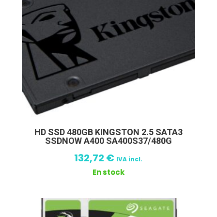
HD SSD 480GB KINGSTON 2.5 SATA3
SSDNOW A400 SA400S37/480G
132,72
€
IVA incl.
En stock