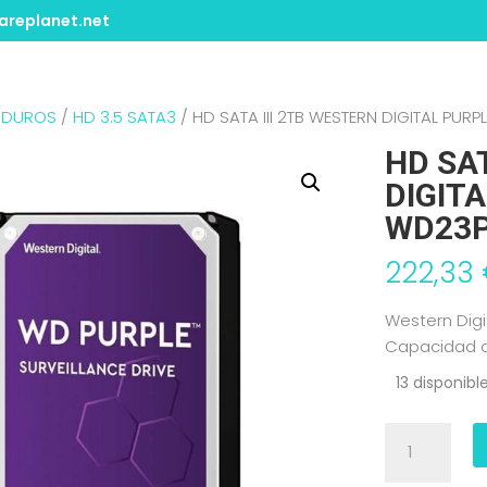
replanet.net
 DUROS
/
HD 3.5 SATA3
/ HD SATA III 2TB WESTERN DIGITAL PU
HD SAT
DIGIT
WD23
222,33
Western Digi
Capacidad d
13 disponibl
HD
SATA
III