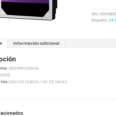
2TB
WESTERN
SKU:
HDD583
DIGITAL
Etiqueta:
24 
PURPLE
64MB
WD23PURZ
n
Información adicional
cantidad
pción
nte:
WESTERN DIGITAL
50000
ías:
DISCOS DUROS / HD 3.5 SATA3
lacionados