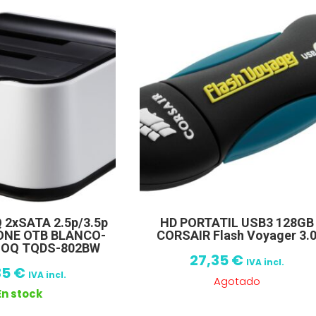
2xSATA 2.5p/3.5p
HD PORTATIL USB3 128GB
LONE OTB BLANCO-
CORSAIR Flash Voyager 3.
OQ TQDS-802BW
27,35
€
IVA incl.
35
€
IVA incl.
Agotado
En stock