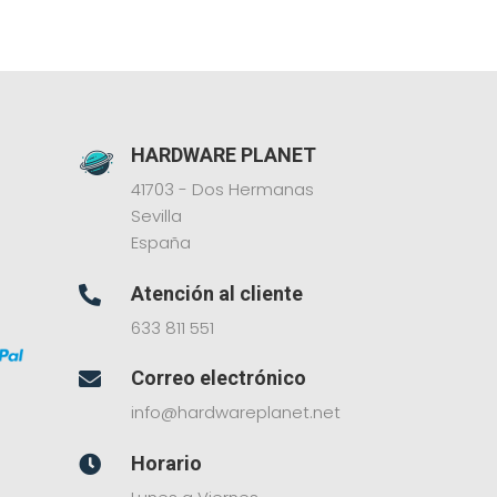
HARDWARE PLANET
41703 - Dos Hermanas
Sevilla
España
Atención al cliente

633 811 551
Correo electrónico

info@hardwareplanet.net
Horario
