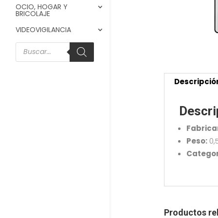
OCIO, HOGAR Y
BRICOLAJE
VIDEOVIGILANCIA
Búsqueda
de
productos
Descripció
Descri
Fabrica
Peso:
0,
Categor
Productos re