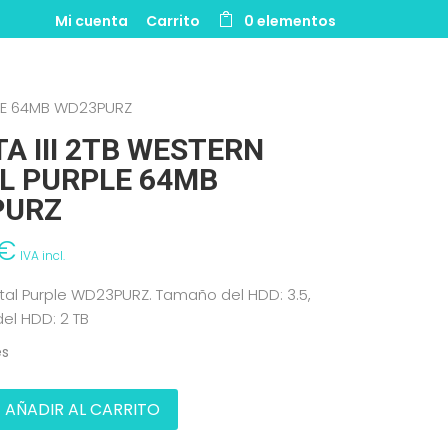
Mi cuenta
Carrito
0 elementos
RPLE 64MB WD23PURZ
A III 2TB WESTERN
AL PURPLE 64MB
PURZ
€
IVA incl.
tal Purple WD23PURZ. Tamaño del HDD: 3.5,
el HDD: 2 TB
es
AÑADIR AL CARRITO