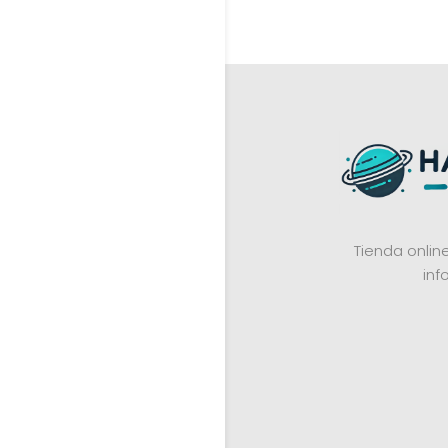
Tienda onli
inf