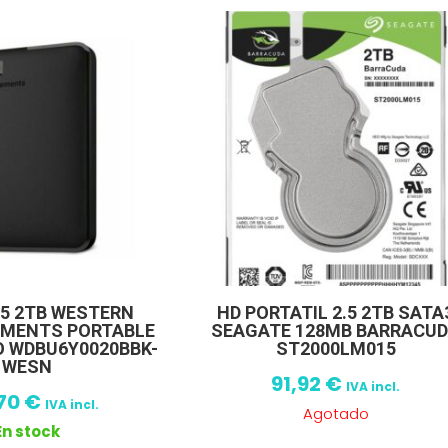
.5 2TB WESTERN
HD PORTATIL 2.5 2TB SATA
LEMENTS PORTABLE
SEAGATE 128MB BARRACU
O WDBU6Y0020BBK-
ST2000LM015
WESN
91,92
€
IVA incl.
,70
€
IVA incl.
Agotado
En stock