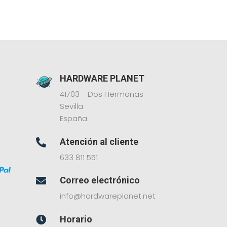
HARDWARE PLANET
41703 - Dos Hermanas
Sevilla
España
Atención al cliente

633 811 551
Correo electrónico

info@hardwareplanet.net
Horario
