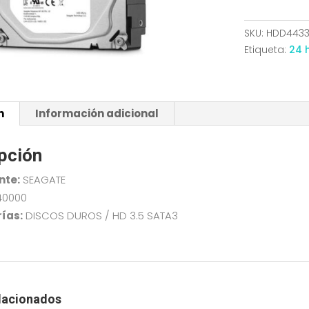
2TB
SEAGATE
SKU:
HDD443
7200
Etiqueta:
24 
RPM
256MB
ST2000DM00
cantidad
n
Información adicional
pción
nte:
SEAGATE
40000
ías:
DISCOS DUROS / HD 3.5 SATA3
lacionados