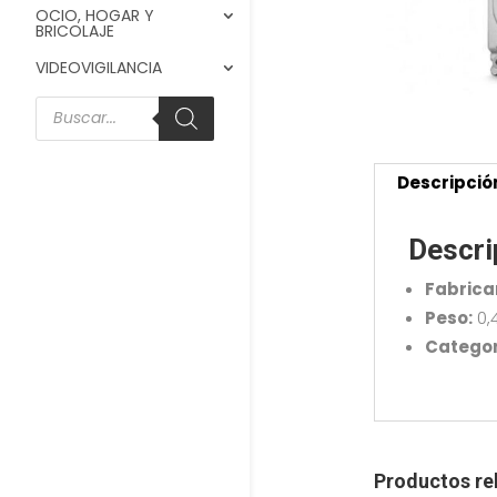
OCIO, HOGAR Y
BRICOLAJE
VIDEOVIGILANCIA
Búsqueda
de
productos
Descripció
Descri
Fabrica
Peso:
0,
Categor
Productos re