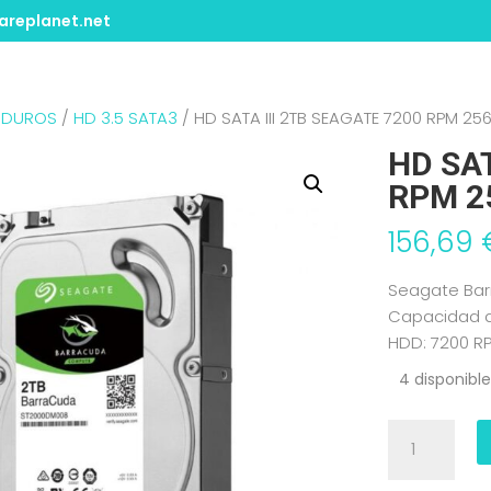
replanet.net
 DUROS
/
HD 3.5 SATA3
/ HD SATA III 2TB SEAGATE 7200 RPM 
HD SAT
RPM 2
156,69
Seagate Bar
Capacidad d
HDD: 7200 R
4 disponibl
HD
SATA
III