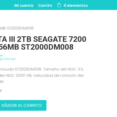
Mi cuenta
Carrito
0 elementos
256MB ST2000DM008
A III 2TB SEAGATE 7200
56MB ST2000DM008
€
IVA incl.
racuda ST2000DM008. Tamaño del HDD: 3.5,
el HDD: 2000 GB, Velocidad de rotación del
PM
es
AÑADIR AL CARRITO