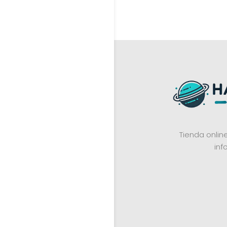
Tienda onli
inf