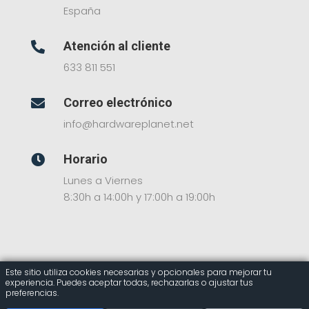
España
Atención al cliente

633 811 551
Correo electrónico

info@hardwareplanet.net
Horario

Lunes a Viernes
8:30h a 14:00h y 17:00h a 19:00h
Este sitio utiliza cookies necesarias y opcionales para mejorar tu
experiencia. Puedes aceptar todas, rechazarlas o ajustar tus
© 2025 Hardware Planet – Tienda Online de
preferencias.
Componentes Informáticos