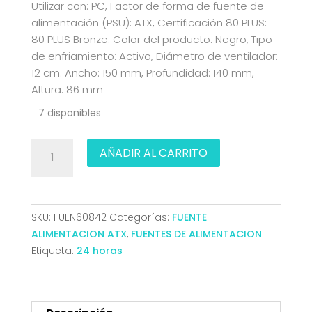
Utilizar con: PC, Factor de forma de fuente de
alimentación (PSU): ATX, Certificación 80 PLUS:
80 PLUS Bronze. Color del producto: Negro, Tipo
de enfriamiento: Activo, Diámetro de ventilador:
12 cm. Ancho: 150 mm, Profundidad: 140 mm,
Altura: 86 mm
7 disponibles
FUENTE
AÑADIR AL CARRITO
ALIMENTACION
ATX
650W
COOLBOX
SKU:
FUEN60842
Categorías:
FUENTE
80
ALIMENTACION ATX
,
FUENTES DE ALIMENTACION
PLUS
Etiqueta:
24 horas
BRONZE
COO-
FACPO-