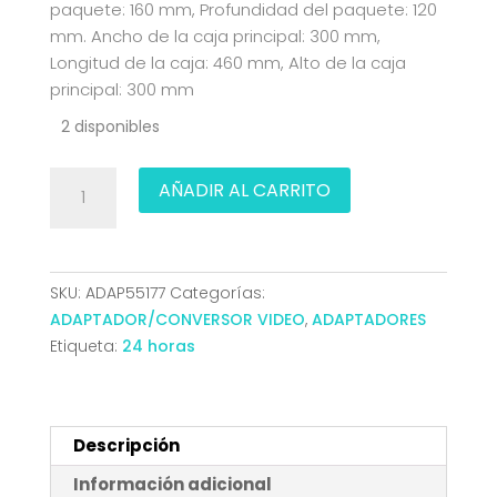
paquete: 160 mm, Profundidad del paquete: 120
mm. Ancho de la caja principal: 300 mm,
Longitud de la caja: 460 mm, Alto de la caja
principal: 300 mm
2 disponibles
CONVERSOR
AÑADIR AL CARRITO
MINI
DP
V1.2
A
SKU:
ADAP55177
Categorías:
HDMI
ADAPTADOR/CONVERSOR VIDEO
,
ADAPTADORES
V1.4
Etiqueta:
24 horas
4K
MDPM-
HDMI
AH
Descripción
NEGRO
Información adicional