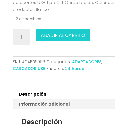
de puertos USB Tipo C: 1, Carga rápida. Color del
producto: Blanco
2 disponibles
CARGADOR
AÑADIR AL CARRITO
USB-
C
TOOQ
PARED
SKU:
ADAP56096
Categorías:
ADAPTADORES
,
GAN
CARGADOR USB
Etiqueta:
24 horas
USB-
C/PD
+
USB-
Descripción
A/QC
Información adicional
30W
TQWC-
Descripción
GANQCPD30WT