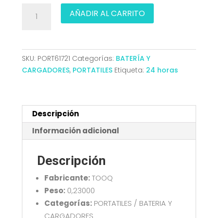
CARGADOR
AÑADIR AL CARRITO
PORTATIL
45W
TOOQ
GAN
SKU:
PORT61721
Categorías:
BATERÍA Y
USB-
CARGADORES
,
PORTATILES
Etiqueta:
24 horas
C
PD
CUBICO
NEGRO
Descripción
TQLC-
Información adicional
USBCGAN65PD-
C
Descripción
cantidad
Fabricante:
TOOQ
Peso:
0,23000
Categorías:
PORTATILES / BATERIA Y
CARGADORES