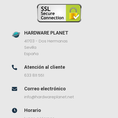
HARDWARE PLANET
41703 - Dos Hermanas
Sevilla
España
Atención al cliente

633 811 551
Correo electrónico

info@hardwareplanet.net
Horario
