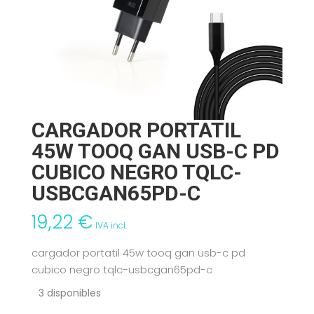
CARGADOR PORTATIL
45W TOOQ GAN USB-C PD
CUBICO NEGRO TQLC-
USBCGAN65PD-C
19,22
€
IVA incl.
cargador portatil 45w tooq gan usb-c pd
cubico negro tqlc-usbcgan65pd-c
3 disponibles