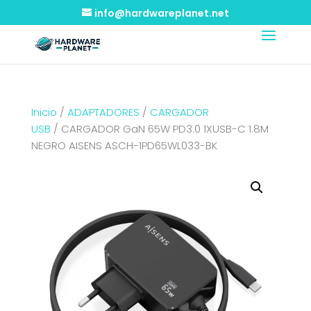
info@hardwareplanet.net
Inicio
/
ADAPTADORES
/
CARGADOR
USB
/ CARGADOR GaN 65W PD3.0 1XUSB-C 1.8M
NEGRO AISENS ASCH-1PD65WL033-BK