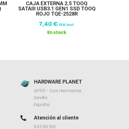
 MM
CAJA EXTERNA 2.5 TOOQ
Q
SATAIII USB3.1 GEN1 SSD TOOQ
ROJO TQE-2528R
7,40
€
IVA incl.
En stock
HARDWARE PLANET
41703 - Dos Hermanas
Sevilla
España
Atención al cliente

633 811 551