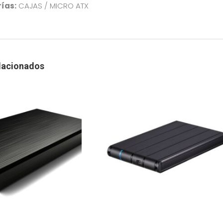
ías:
CAJAS / MICRO ATX
lacionados