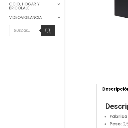
OCIO, HOGAR Y
BRICOLAJE
VIDEOVIGILANCIA
Búsqueda
de
productos
Descripció
Descri
Fabrica
Peso:
2,