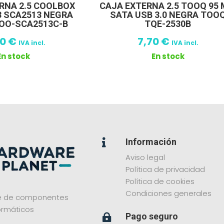
RNA 2.5 COOLBOX
CAJA EXTERNA 2.5 TOOQ 95
3 SCA2513 NEGRA
SATA USB 3.0 NEGRA TOO
COO-SCA2513C-B
TQE-2530B
10
€
7,70
€
IVA incl.
IVA incl.
En stock
En stock
Información

Aviso legal
Política de privacidad
Política de cookies
Condiciones generales
ne de componentes
ormáticos
Pago seguro
