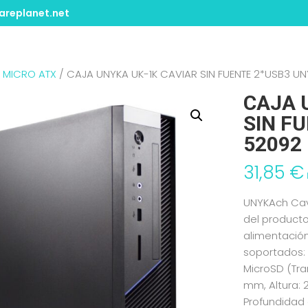
replanet.net
/
MICRO ATX
/ CAJA UNYKA UK-1K CAVIAR SIN FUENTE 2*USB3 U
CAJA 
SIN F
52092
31,85
€
UNYKAch Cavia
del producto
alimentació
soportados: 
MicroSD (Tra
mm, Altura:
Profundidad 