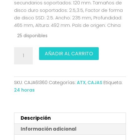
secundarios soportados: 120 mm. Tamaños de
disco duro soportados: 2.5,3.5, Factor de forma
de disco SSD: 2.5. Ancho: 235 mm, Profundidad:
465 mm, Altura: 492 mm. País de origen: China
25 disponibles
CAJA
AÑADIR AL CARRITO
ATX
SEMITORRE
EINAREX
P800
SKU:
CAJA61360
Categorías:
ATX
,
CAJAS
Etiqueta:
RGB
24 horas
4
FANS
NEGRA
EXCS-
Descripción
PL-
Información adicional
800R-