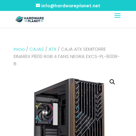
info@hardwareplanet.net
Inicio
/
CAJAS
/
ATX
/ CAJA ATX SEMITORRE
EINAREX P800 RGB 4 FANS NEGRA EXCS-PL-800R-
B