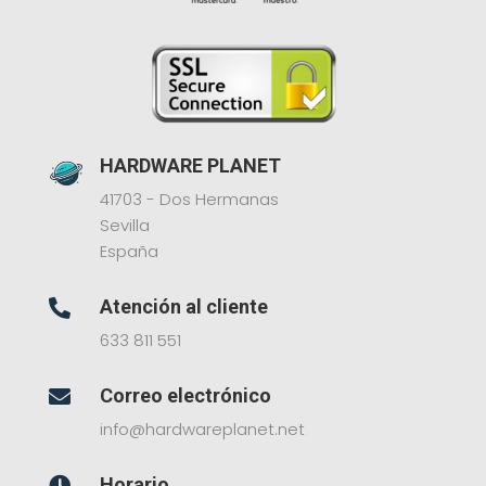
HARDWARE PLANET
41703 - Dos Hermanas
Sevilla
España
Atención al cliente

633 811 551
Correo electrónico

info@hardwareplanet.net
Horario
