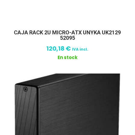
CAJA RACK 2U MICRO-ATX UNYKA UK2129
52095
120,18
€
IVA incl.
En stock