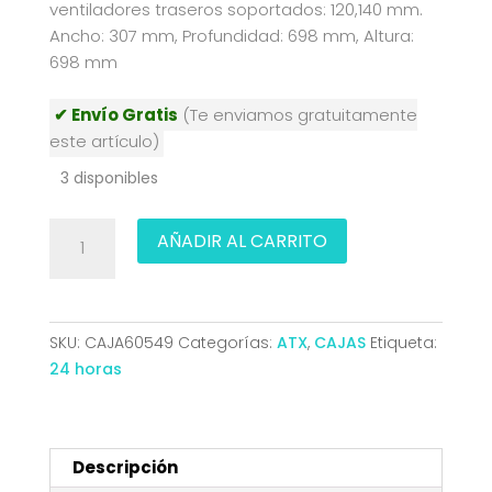
ventiladores traseros soportados: 120,140 mm.
Ancho: 307 mm, Profundidad: 698 mm, Altura:
698 mm
✔ Envío Gratis
(Te enviamos gratuitamente
este artículo)
3 disponibles
CAJA
AÑADIR AL CARRITO
ATX
SEMITORRE
CORSAIR
ICUE
SKU:
CAJA60549
Categorías:
ATX
,
CAJAS
Etiqueta:
9000D
24 horas
AIRFLOW
CRISTAL
TEMPLADO
NEGRA
Descripción