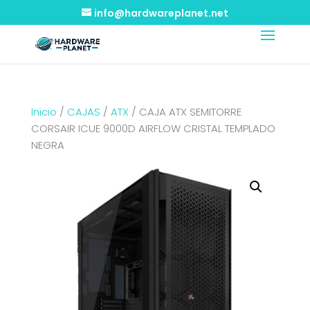
info@hardwareplanet.net
Inicio
/
CAJAS
/
ATX
/ CAJA ATX SEMITORRE
CORSAIR ICUE 9000D AIRFLOW CRISTAL TEMPLADO
NEGRA