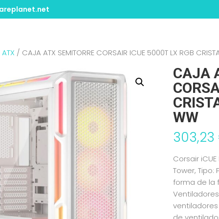
replanet.net
/
ATX
/ CAJA ATX SEMITORRE CORSAIR ICUE 5000T LX RGB CRIS
CAJA 
CORSA
CRIST
WW
303,23
Corsair iCUE
Tower, Tipo:
forma de la 
Ventiladores
ventiladores
de ventilad