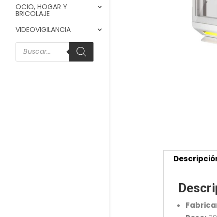
OCIO, HOGAR Y
BRICOLAJE
VIDEOVIGILANCIA
Búsqueda
de
productos
Descripció
Descri
Fabrica