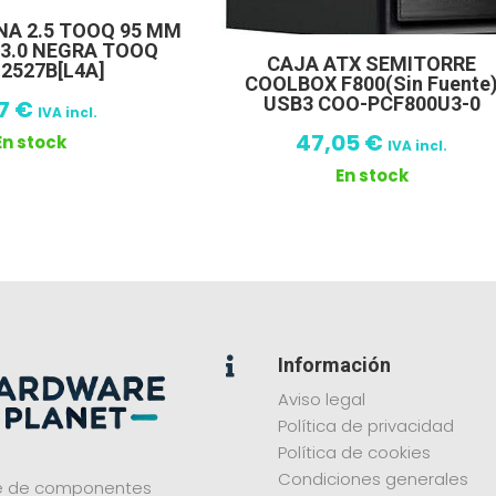
NA 2.5 TOOQ 95 MM
 3.0 NEGRA TOOQ
CAJA ATX SEMITORRE
2527B[L4A]
COOLBOX F800(Sin Fuente
USB3 COO-PCF800U3-0
87
€
IVA incl.
47,05
€
En stock
IVA incl.
En stock
Información

Aviso legal
Política de privacidad
Política de cookies
Condiciones generales
ne de componentes