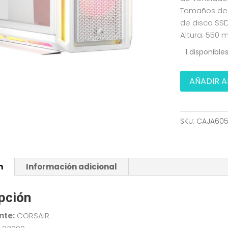
Tamaños de d
de disco SSD
Altura: 550
1 disponible
CAJA
AÑADIR A
ATX
SEMITORRE
CORSAIR
SKU:
CAJA60
ICUE
5000T
LX
RGB
n
Información adicional
CRISTAL
BLANCA
pción
CC-
9011299-
nte:
CORSAIR
WW