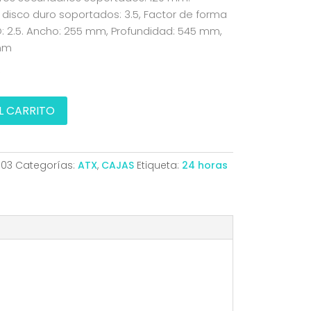
isco duro soportados: 3.5, Factor de forma
: 2.5. Ancho: 255 mm, Profundidad: 545 mm,
 mm
s
L CARRITO
503
Categorías:
ATX
,
CAJAS
Etiqueta:
24 horas