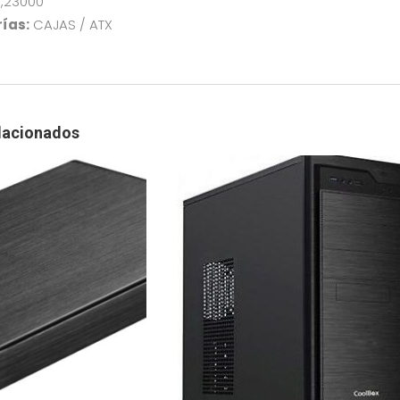
,23000
cantidad
ías:
CAJAS / ATX
lacionados