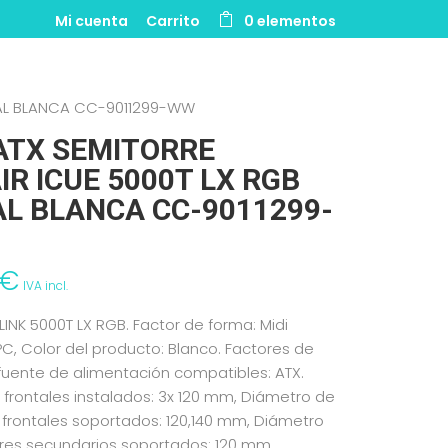
Mi cuenta
Carrito
0 elementos
TAL BLANCA CC-9011299-WW
ATX SEMITORRE
IR ICUE 5000T LX RGB
AL BLANCA CC-9011299-
€
IVA incl.
 LINK 5000T LX RGB. Factor de forma: Midi
 PC, Color del producto: Blanco. Factores de
fuente de alimentación compatibles: ATX.
 frontales instalados: 3x 120 mm, Diámetro de
 frontales soportados: 120,140 mm, Diámetro
ores secundarios soportados: 120 mm.