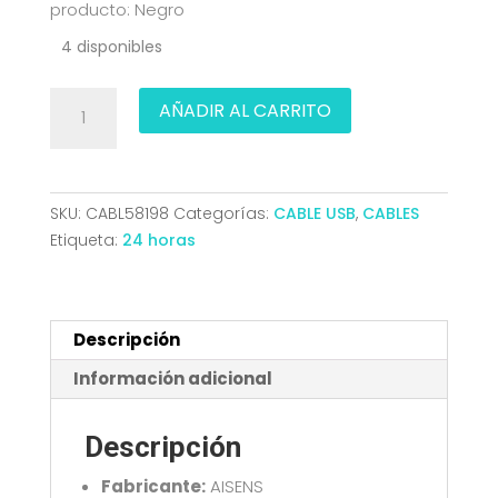
producto: Negro
4 disponibles
CABLE
AÑADIR AL CARRITO
USB
3.2
GEN2x2
20GBP
SKU:
CABL58198
Categorías:
CABLE USB
,
CABLES
100W
Etiqueta:
24 horas
E-
MARK
USB-
CM-
Descripción
USB-
Información adicional
CM
NEGRO
Descripción
1.5M
AISENS
Fabricante:
AISENS