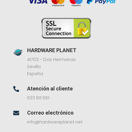
HARDWARE PLANET
41703 - Dos Hermanas
Sevilla
España
Atención al cliente

633 811 551
Correo electrónico

info@hardwareplanet.net