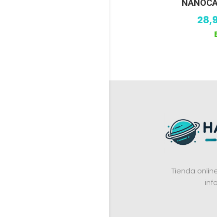
NANOCAB
28,
Tienda onli
inf