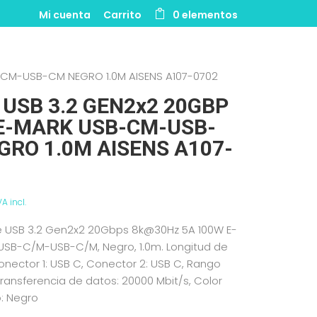
Mi cuenta
Carrito
0 elementos
-CM-USB-CM NEGRO 1.0M AISENS A107-0702
 USB 3.2 GEN2x2 20GBP
E-MARK USB-CM-USB-
GRO 1.0M AISENS A107-
VA incl.
e USB 3.2 Gen2x2 20Gbps 8k@30Hz 5A 100W E-
 USB-C/M-USB-C/M, Negro, 1.0m. Longitud de
Conector 1: USB C, Conector 2: USB C, Rango
ansferencia de datos: 20000 Mbit/s, Color
: Negro