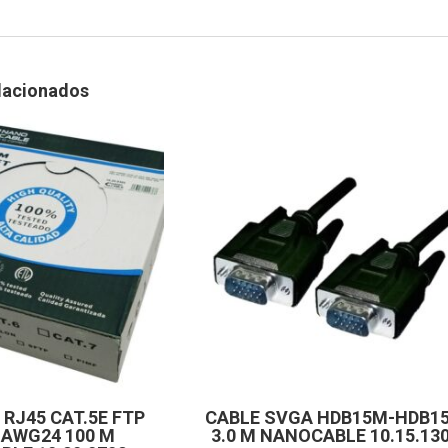
cantidad
lacionados
 RJ45 CAT.5E FTP
CABLE SVGA HDB15M-HDB1
 AWG24 100 M
3.0 M NANOCABLE 10.15.13