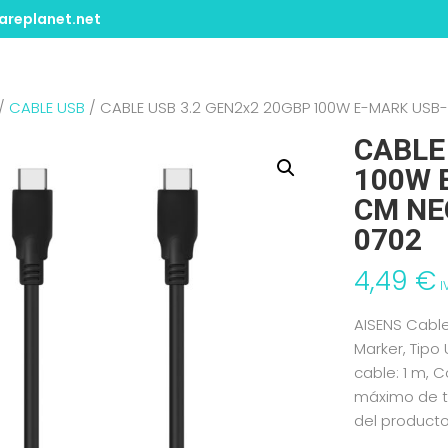
replanet.net
/
CABLE USB
/ CABLE USB 3.2 GEN2x2 20GBP 100W E-MARK USB
CABLE
100W 
CM NE
0702
4,49
€
I
AISENS Cabl
Marker, Tipo
cable: 1 m, 
máximo de tr
del producto