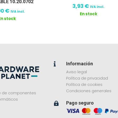
LE 10.20.0702
3,93
€
IVA incl.
90
€
IVA incl.
En stock
En stock
Información

Aviso legal
Política de privacidad
Política de cookies
Condiciones generales
ne de componentes
ormáticos
Pago seguro
