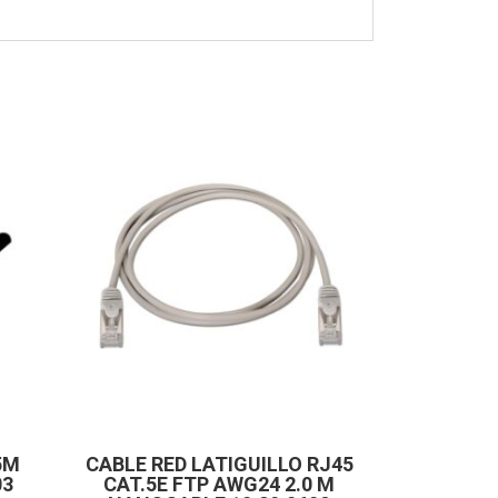
5M
CABLE RED LATIGUILLO RJ45
03
CAT.5E FTP AWG24 2.0 M