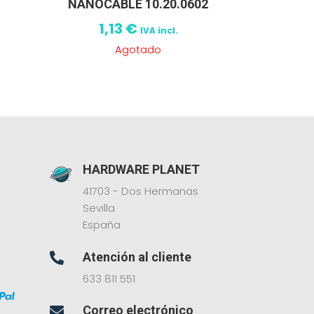
NANOCABLE 10.20.0602
1,13
€
IVA incl.
Agotado
HARDWARE PLANET
41703 - Dos Hermanas
Sevilla
España
Atención al cliente

633 811 551
Correo electrónico
