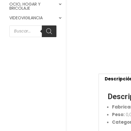
OCIO, HOGAR Y
BRICOLAJE
VIDEOVIGILANCIA
Búsqueda
de
productos
Descripció
Descri
Fabrica
Peso:
0,
Categor