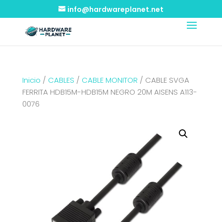
info@hardwareplanet.net
Inicio
/
CABLES
/
CABLE MONITOR
/ CABLE SVGA
FERRITA HDB15M-HDB15M NEGRO 20M AISENS A113-
0076