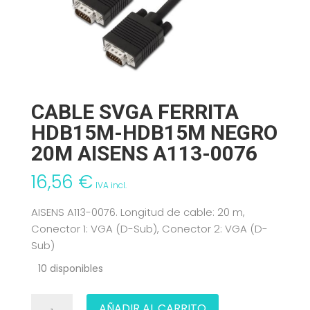
CABLE SVGA FERRITA
HDB15M-HDB15M NEGRO
20M AISENS A113-0076
16,56
€
IVA incl.
AISENS A113-0076. Longitud de cable: 20 m,
Conector 1: VGA (D-Sub), Conector 2: VGA (D-
Sub)
10 disponibles
CABLE
AÑADIR AL CARRITO