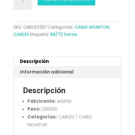
SVGA
FERRITA
HDB15M-
HDB15M
SKU:
CABL50297
Categorías:
CABLE MONITOR
,
NEGRO
CABLES
Etiqueta:
48/72 horas
20M
AISENS
A113-
0076
Descripción
cantidad
Información adicional
Descripción
Fabricante:
AISENS
Peso:
1,65000
Categorías:
CABLES / CABLE
MONITOR