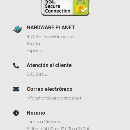
HARDWARE PLANET
41703 - Dos Hermanas
Sevilla
España
Atención al cliente

633 811 551
Correo electrónico

info@hardwareplanet.net
Horario

Lunes a Viernes
8:30h a 14:00h y 17:00h a 19:00h