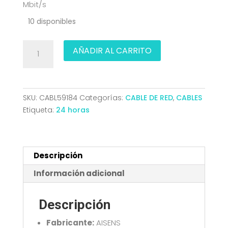
Mbit/s
10 disponibles
CABLE
AÑADIR AL CARRITO
RED
LATIGUILLO
RJ45
CAT.6
SKU:
CABL59184
Categorías:
CABLE DE RED
,
CABLES
UTP
Etiqueta:
24 horas
AWG26
CCA
ROJO
1.5M
Descripción
AISENS
Información adicional
A135-
0790
Descripción
cantidad
Fabricante:
AISENS