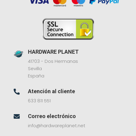
HARDWARE PLANET
41703 - Dos Hermanas
Sevilla
España
Atención al cliente

633 811 551
Correo electrónico

info@hardwareplanet.net