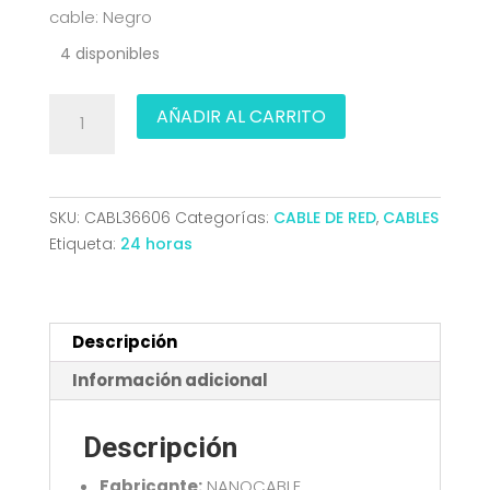
cable: Negro
4 disponibles
CABLE
AÑADIR AL CARRITO
RED
LATIGUILLO
RJ45
CAT.6
SKU:
CABL36606
Categorías:
CABLE DE RED
,
CABLES
UTP
Etiqueta:
24 horas
AWG24
NEGRO
1.0
M
Descripción
NANOCABLE
Información adicional
10.20.0401-
BK
Descripción
cantidad
Fabricante:
NANOCABLE