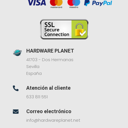
HARDWARE PLANET
41703 - Dos Hermanas
Sevilla
España
Atención al cliente

633 811 551
Correo electrónico

info@hardwareplanet.net