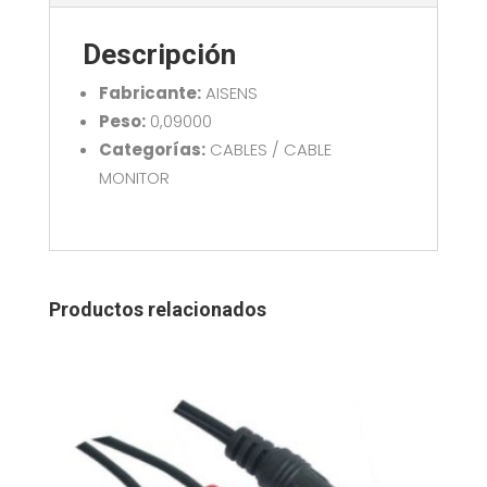
2.0M
AISENS
Descripción
A120-
0731
Fabricante:
AISENS
cantidad
Peso:
0,09000
Categorías:
CABLES / CABLE
MONITOR
Productos relacionados