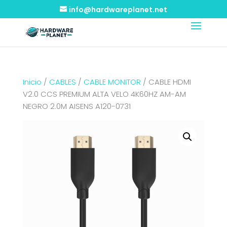
info@hardwareplanet.net
Inicio
/
CABLES
/
CABLE MONITOR
/ CABLE HDMI
V2.0 CCS PREMIUM ALTA VELO 4K60HZ AM-AM
NEGRO 2.0M AISENS A120-0731