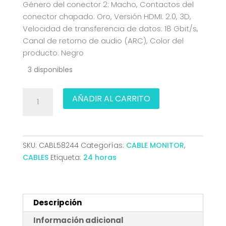
Género del conector 2: Macho, Contactos del
conector chapado: Oro, Versión HDMI: 2.0, 3D,
Velocidad de transferencia de datos: 18 Gbit/s,
Canal de retorno de audio (ARC), Color del
producto: Negro
3 disponibles
CABLE
AÑADIR AL CARRITO
HDMI
V2.0
CCS
PREMIUM
SKU:
CABL58244
Categorías:
CABLE MONITOR
,
ALTA
CABLES
Etiqueta:
24 horas
VELO
4K60HZ
AM-
AM
Descripción
NEGRO
Información adicional