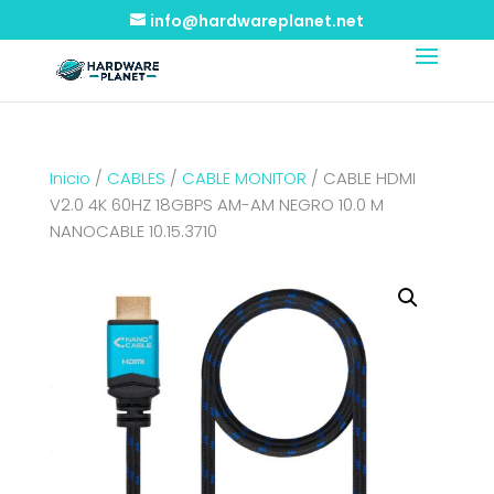
info@hardwareplanet.net
Inicio
/
CABLES
/
CABLE MONITOR
/ CABLE HDMI
V2.0 4K 60HZ 18GBPS AM-AM NEGRO 10.0 M
NANOCABLE 10.15.3710