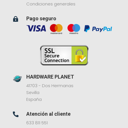
Condiciones generales
Pago seguro

HARDWARE PLANET
41703 - Dos Hermanas
Sevilla
España
Atención al cliente

633 811 551