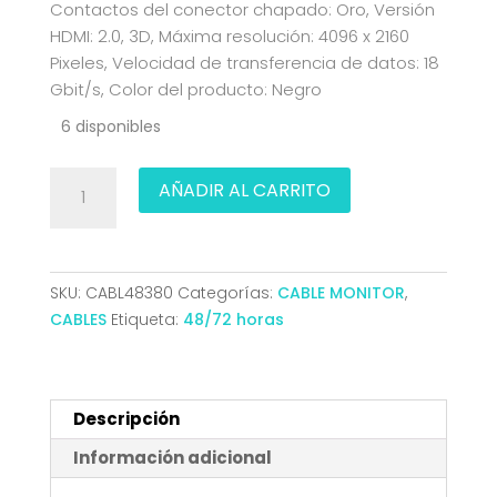
Contactos del conector chapado: Oro, Versión
HDMI: 2.0, 3D, Máxima resolución: 4096 x 2160
Pixeles, Velocidad de transferencia de datos: 18
Gbit/s, Color del producto: Negro
6 disponibles
CABLE
AÑADIR AL CARRITO
HDMI
V2.0
4K
60HZ
SKU:
CABL48380
Categorías:
CABLE MONITOR
,
18GBPS
CABLES
Etiqueta:
48/72 horas
AM-
AM
NEGRO
10.0
Descripción
M
Información adicional
NANOCABLE