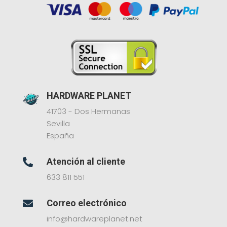
HARDWARE PLANET
41703 - Dos Hermanas
Sevilla
España
Atención al cliente

633 811 551
Correo electrónico

info@hardwareplanet.net