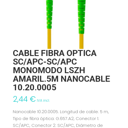
CABLE FIBRA OPTICA
SC/APC-SC/APC
MONOMODO LSZH
AMARIL.5M NANOCABLE
10.20.0005
2,44
€
IVA incl.
Nanocable 10.20.0005. Longitud de cable: 5 m,
Tipo de fibra óptica: G.657.A2, Conector 1:
SC/APC, Conector 2: SC/APC, Diámetro de