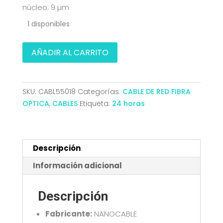
núcleo: 9 µm
1 disponibles
CABLE
AÑADIR AL CARRITO
FIBRA
OPTICA
SC/APC-
SKU:
CABL55018
Categorías:
CABLE DE RED FIBRA
SC/APC
OPTICA
,
CABLES
Etiqueta:
24 horas
MONOMODO
LSZH
AMARIL.5M
NANOCABLE
Descripción
10.20.0005
Información adicional
cantidad
Descripción
Fabricante:
NANOCABLE