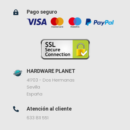
Pago seguro

HARDWARE PLANET
41703 - Dos Hermanas
Sevilla
España
Atención al cliente

633 811 551