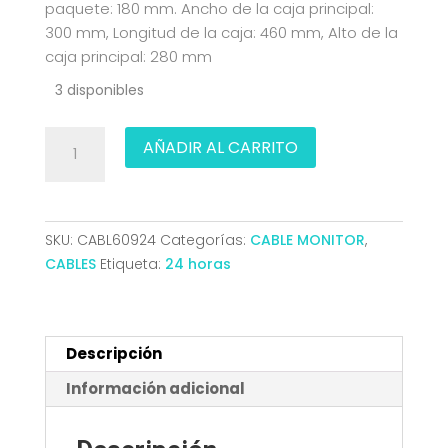
paquete: 180 mm. Ancho de la caja principal:
300 mm, Longitud de la caja: 460 mm, Alto de la
caja principal: 280 mm
3 disponibles
CABLE
AÑADIR AL CARRITO
DISPLAYPORT
V2.1
16K60HZ
80GBPS
SKU:
CABL60924
Categorías:
CABLE MONITOR
,
DPM-
CABLES
Etiqueta:
24 horas
DPM
NEGRO
1.5M
AISENS
Descripción
A158-
Información adicional
0902
cantidad