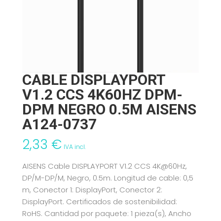
CABLE DISPLAYPORT
V1.2 CCS 4K60HZ DPM-
DPM NEGRO 0.5M AISENS
A124-0737
2,33
€
IVA incl.
AISENS Cable DISPLAYPORT V1.2 CCS 4K@60Hz,
DP/M-DP/M, Negro, 0.5m. Longitud de cable: 0,5
m, Conector 1: DisplayPort, Conector 2:
DisplayPort. Certificados de sostenibilidad:
RoHS. Cantidad por paquete: 1 pieza(s), Ancho