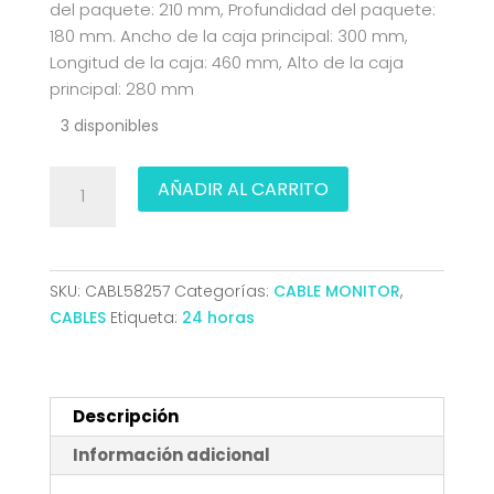
del paquete: 210 mm, Profundidad del paquete:
180 mm. Ancho de la caja principal: 300 mm,
Longitud de la caja: 460 mm, Alto de la caja
principal: 280 mm
3 disponibles
CABLE
AÑADIR AL CARRITO
DISPLAYPORT
V1.2
CCS
4K60HZ
SKU:
CABL58257
Categorías:
CABLE MONITOR
,
DPM-
CABLES
Etiqueta:
24 horas
DPM
NEGRO
0.5M
AISENS
Descripción
A124-
Información adicional
0737