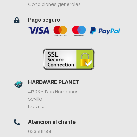
Condiciones generales
Pago seguro

HARDWARE PLANET
41703 - Dos Hermanas
Sevilla
España
Atención al cliente

633 811 551