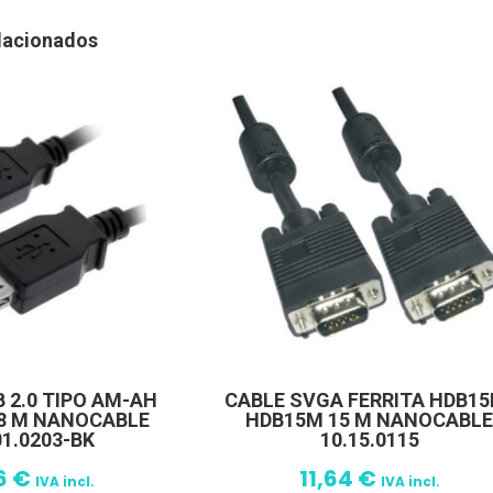
lacionados
 2.0 TIPO AM-AH
CABLE SVGA FERRITA HDB15
.8 M NANOCABLE
HDB15M 15 M NANOCABL
01.0203-BK
10.15.0115
6
€
11,64
€
IVA incl.
IVA incl.