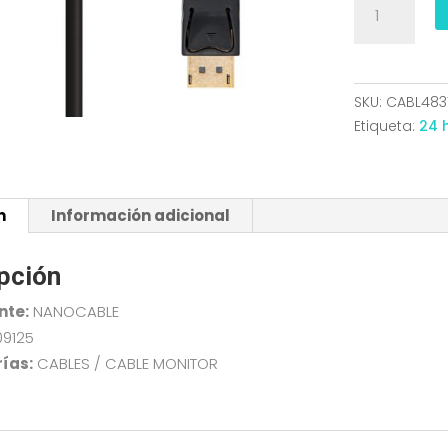
DISPLAYPORT
DP/M-
DP/M
NEGRO
SKU:
CABL483
1.0
Etiqueta:
24 
M
NANOCABLE
10.15.2301
n
Información adicional
cantidad
pción
nte:
NANOCABLE
09125
ías:
CABLES / CABLE MONITOR