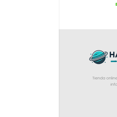
Tienda onli
inf