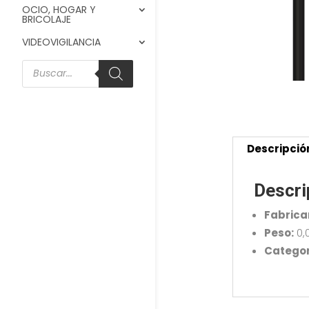
OCIO, HOGAR Y
BRICOLAJE
VIDEOVIGILANCIA
Búsqueda
de
productos
Descripció
Descri
Fabrica
Peso:
0,
Categor