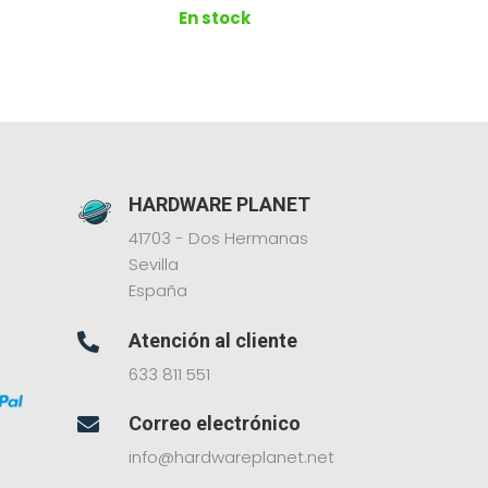
En stock
HARDWARE PLANET
41703 - Dos Hermanas
Sevilla
España
Atención al cliente

633 811 551
Correo electrónico

info@hardwareplanet.net