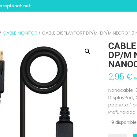
replanet.net
/
CABLE MONITOR
/ CABLE DISPLAYPORT DP/M-DP/M NEGRO 1.0 M
CABLE
DP/M 
NANOC
2,95
€
I
Nanocable 10.
DisplayPort,
paquete: 1 p
Profundidad
9 disponible
CABLE