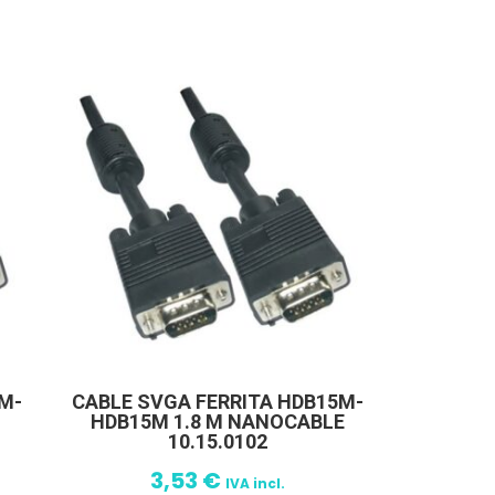
M-
CABLE SVGA FERRITA HDB15M-
E
HDB15M 1.8 M NANOCABLE
10.15.0102
3,53
€
IVA incl.