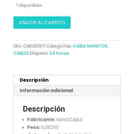
1 disponibles
CABLE
AÑADIR AL CARRITO
DISPLAYPORT
1.4
DP/M-
SKU:
CABL60871
Categorías:
CABLE MONITOR
,
DP/M
CABLES
Etiqueta:
24 horas
1.5
M
NANOCABLE
10.15.2601-
Descripción
L150
Información adicional
cantidad
Descripción
Fabricante:
NANOCABLE
Peso:
0,08200