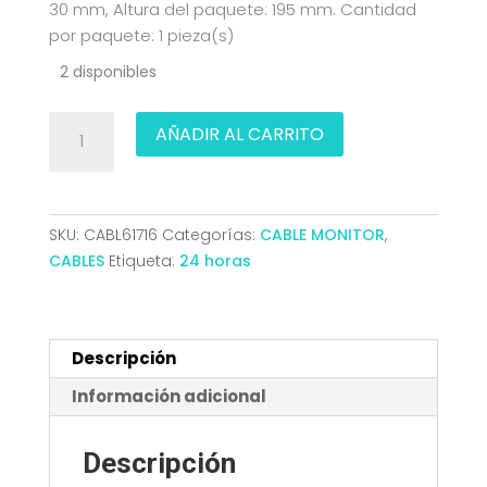
30 mm, Altura del paquete: 195 mm. Cantidad
por paquete: 1 pieza(s)
2 disponibles
CABLE
AÑADIR AL CARRITO
CONVERSOR
USB-
C
A
SKU:
CABL61716
Categorías:
CABLE MONITOR
,
VGA
CABLES
Etiqueta:
24 horas
USB-
C/M-
VGA/M
1.8
Descripción
M
Información adicional
10.15.5202
NANOCABLE
Descripción
cantidad