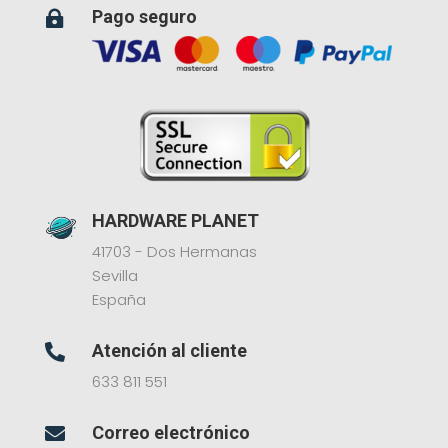
Pago seguro

HARDWARE PLANET
41703 - Dos Hermanas
Sevilla
España
Atención al cliente

633 811 551
Correo electrónico
