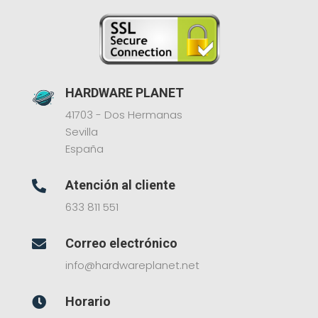
HARDWARE PLANET
41703 - Dos Hermanas
Sevilla
España
Atención al cliente

633 811 551
Correo electrónico

info@hardwareplanet.net
Horario
