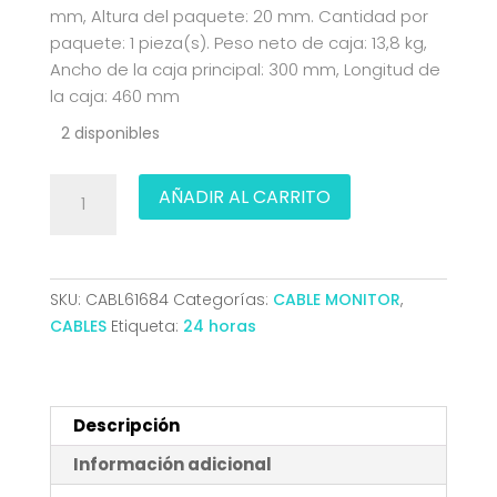
mm, Altura del paquete: 20 mm. Cantidad por
paquete: 1 pieza(s). Peso neto de caja: 13,8 kg,
Ancho de la caja principal: 300 mm, Longitud de
la caja: 460 mm
2 disponibles
CABLE
AÑADIR AL CARRITO
CONVERSOR
DISPLAYPORT
A
HDMI
SKU:
CABL61684
Categorías:
CABLE MONITOR
,
4K60HZ
CABLES
Etiqueta:
24 horas
DPM-
HDMIM
NEGRO
5.0M
Descripción
AISENS
Información adicional
A125-