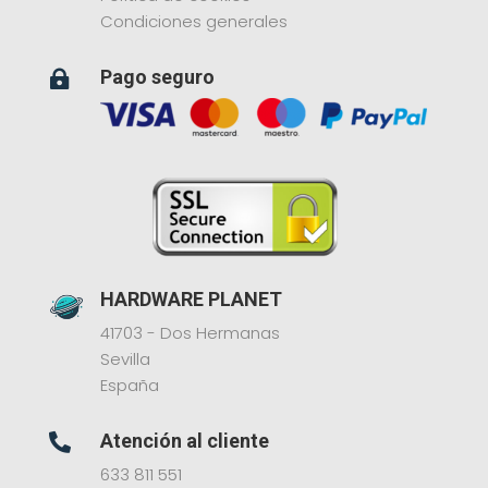
Condiciones generales
Pago seguro

HARDWARE PLANET
41703 - Dos Hermanas
Sevilla
España
Atención al cliente

633 811 551