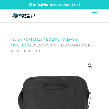
info@hardwareplanet.net
Inicio
/
PORTATILES
/
BOLSAS FUNDAS Y
MOCHILAS
/ BOLSA PORTATIL 15.6 NEGRO AISENS
ASBG-BC023-BK