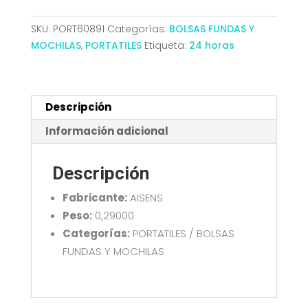
NEGRO
AISENS
SKU:
PORT60891
Categorías:
BOLSAS FUNDAS Y
ASBG-
MOCHILAS
,
PORTATILES
Etiqueta:
24 horas
BC023-
BK
cantidad
Descripción
Información adicional
Descripción
Fabricante:
AISENS
Peso:
0,29000
Categorías:
PORTATILES / BOLSAS
FUNDAS Y MOCHILAS