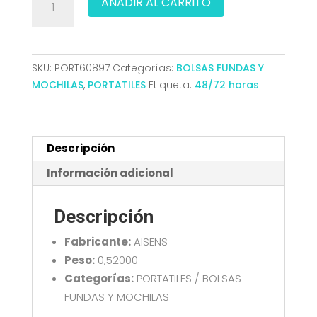
AÑADIR AL CARRITO
MOCHILA
PORTATIL
15.6
PREMIUM
SKU:
PORT60897
Categorías:
BOLSAS FUNDAS Y
GRIS
MOCHILAS
,
PORTATILES
Etiqueta:
48/72 horas
AISENS
ASBG-
BP083-
GR
Descripción
cantidad
Información adicional
Descripción
Fabricante:
AISENS
Peso:
0,52000
Categorías:
PORTATILES / BOLSAS
FUNDAS Y MOCHILAS