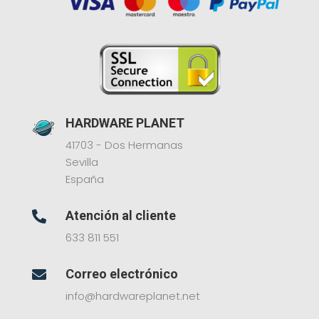
HARDWARE PLANET
41703 - Dos Hermanas
Sevilla
España
Atención al cliente

633 811 551
Correo electrónico

info@hardwareplanet.net