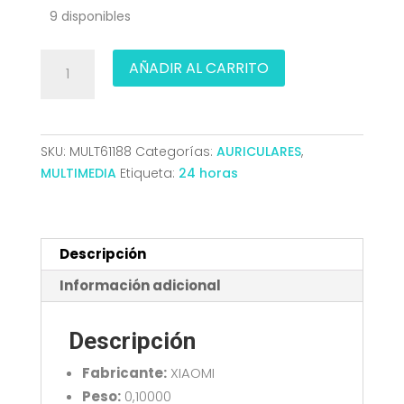
9 disponibles
AURICULAR
AÑADIR AL CARRITO
XIAOMI
BUDS
6
PLAY
SKU:
MULT61188
Categorías:
AURICULARES
,
BLUETOOTH
MULTIMEDIA
Etiqueta:
24 horas
ESTUCHE
CARGA
ROSA
BHR8775GL
Descripción
cantidad
Información adicional
Descripción
Fabricante:
XIAOMI
Peso:
0,10000