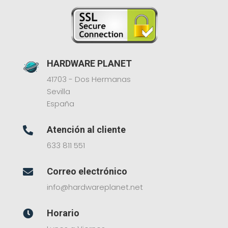
HARDWARE PLANET
41703 - Dos Hermanas
Sevilla
España
Atención al cliente

633 811 551
Correo electrónico

info@hardwareplanet.net
Horario
