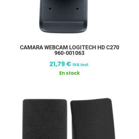
CAMARA WEBCAM LOGITECH HD C270
960-001063
21,79
€
IVA incl.
En stock