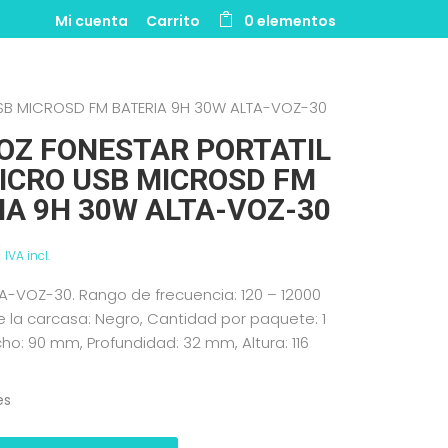
Mi cuenta
Carrito
0 elementos
SB MICROSD FM BATERIA 9H 30W ALTA-VOZ-30
OZ FONESTAR PORTATIL
ICRO USB MICROSD FM
IA 9H 30W ALTA-VOZ-30
€
IVA incl.
A-VOZ-30. Rango de frecuencia: 120 – 12000
e la carcasa: Negro, Cantidad por paquete: 1
cho: 90 mm, Profundidad: 32 mm, Altura: 116
es