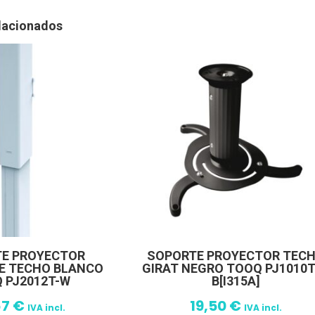
lacionados
E PROYECTOR
SOPORTE PROYECTOR TEC
LE TECHO BLANCO
GIRAT NEGRO TOOQ PJ1010
 PJ2012T-W
B[I315A]
67
€
19,50
€
IVA incl.
IVA incl.