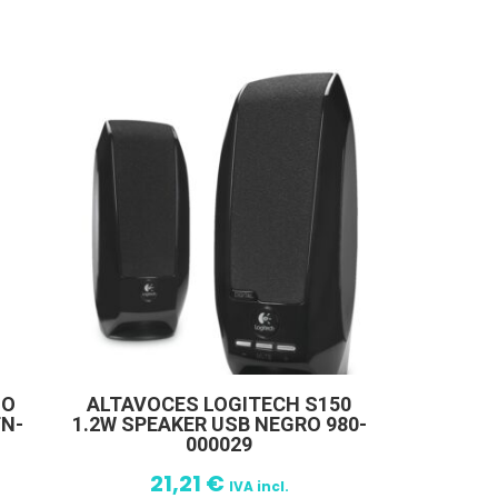
HO
ALTAVOCES LOGITECH S150
TN-
1.2W SPEAKER USB NEGRO 980-
000029
21,21
€
IVA incl.