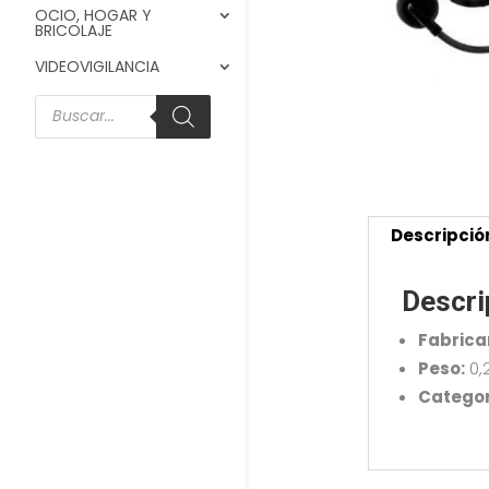
OCIO, HOGAR Y
BRICOLAJE
VIDEOVIGILANCIA
Búsqueda
de
productos
Descripció
Descri
Fabrica
Peso:
0,
Categor