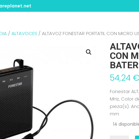
replanet.net
DIA
/
ALTAVOCES
/ ALTAVOZ FONESTAR PORTATIL CON MICRO U
ALTAV
CON M
BATER
54,24
Fonestar ALT
MHz, Color d
pieza(s). An
mm
14 disponibl
ALTAVOZ