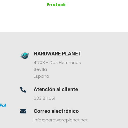
En stock
HARDWARE PLANET
41703 - Dos Hermanas
Sevilla
España
Atención al cliente

633 811 551
Correo electrónico

info@hardwareplanet.net