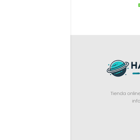
Tienda onli
inf