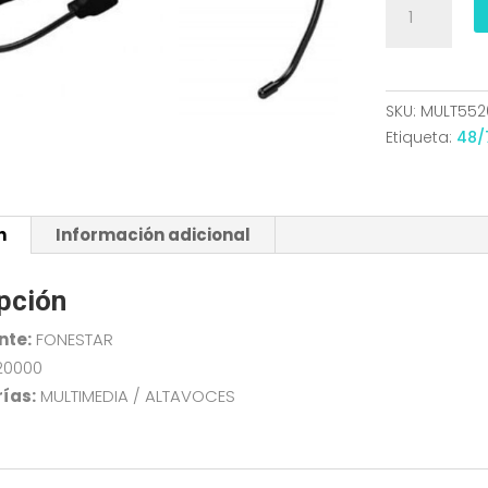
FONESTAR
PORTATIL
CON
MICRO
SKU:
MULT552
USB
Etiqueta:
48/
MICROSD
FM
BATERIA
n
Información adicional
9H
30W
ALTA-
pción
VOZ-
nte:
FONESTAR
30
cantidad
20000
ías:
MULTIMEDIA / ALTAVOCES