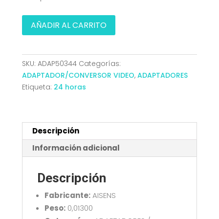
ADAPTADOR
AÑADIR AL CARRITO
HDMI
A
MICRO
SKU:
ADAP50344
Categorías:
HDMI
ADAPTADOR/CONVERSOR VIDEO
,
ADAPTADORES
AH-
Etiqueta:
24 horas
DM
NEGRO
AISENS
A121-
Descripción
0125
Información adicional
cantidad
Descripción
Fabricante:
AISENS
Peso:
0,01300